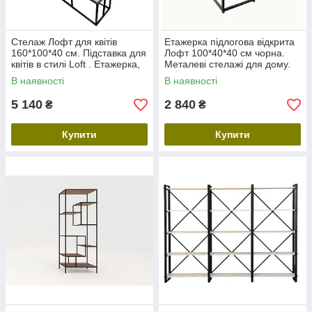
Стелаж Лофт для квітів
Етажерка підлогова відкрита
160*100*40 см. Підставка для
Лофт 100*40*40 см чорна.
квітів в стилі Loft . Етажерка,
Металеві стелажі для дому.
полиця стелаж для дому та
Стелаж для квітів. Пенал з
В наявності
В наявності
офісу
відкритими полицями
5 140
2 840
₴
₴
Купити
Купити