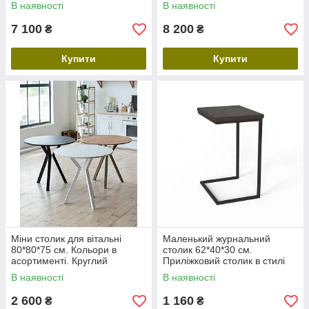
кімнати, полиці у віталню.
кімнати, полиці у віталню.
В наявності
В наявності
Этажерка для растений и
Этажерка для растений и
декора
декора
7 100
8 200
₴
₴
Купити
Купити
Міни столик для вітальні
Маленький журнальний
80*80*75 см. Кольори в
столик 62*40*30 см.
асортименті. Круглий
Приліжковий столик в стилі
маленький стіл для сніданку.
Лофт. Маленький столик
В наявності
В наявності
Кавові столики
прямокутний для ноутбуків,
міні столик
2 600
1 160
₴
₴