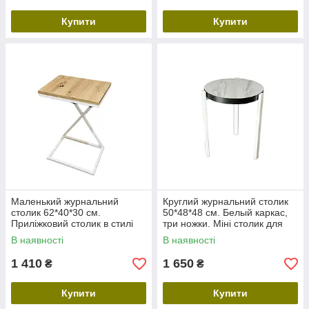
Купити
Купити
Маленький журнальний
Круглий журнальний столик
столик 62*40*30 см.
50*48*48 см. Белый каркас,
Приліжковий столик в стилі
три ножки. Міні столик для
Лофт. Міні столик
вітальні в стилі Loft.
В наявності
В наявності
прямокутний для ноутбуків
Маленький столик для ліжка
1 410
1 650
₴
₴
Купити
Купити