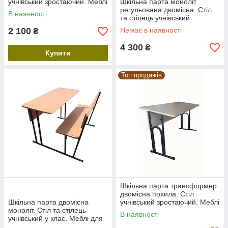
учнівський зростаючий. Меблі
Шкільна парта моноліт
для школи
регульована двомісна. Стіл
В наявності
та стілець учнівський
трансформер зростаючий.
2 100
Немає в наявності
₴
Меблі до школи
4 300
₴
Купити
Топ продажів
Шкільна парта трансформер
двомісна похила. Стіл
Шкільна парта двомісна
учнівський зростаючий. Меблі
моноліт. Стіл та стілець
для школи регульовані
В наявності
учнівський у клас. Меблі для
школи