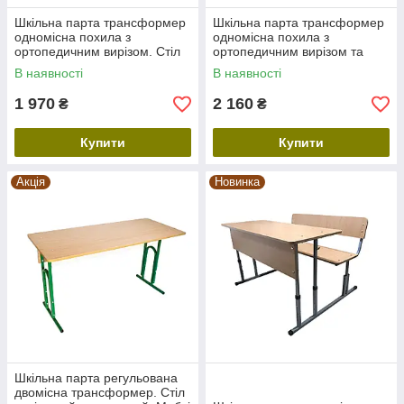
Шкільна парта трансформер
Шкільна парта трансформер
одномісна похила з
одномісна похила з
ортопедичним вирізом. Стіл
ортопедичним вирізом та
учнівський зростаючий.
поличкою. Стіл учнівський
В наявності
В наявності
зростаючий.
1 970
2 160
₴
₴
Купити
Купити
Акція
Новинка
Шкільна парта регульована
двомісна трансформер. Стіл