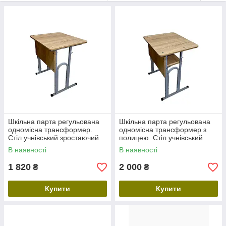
Шкільна парта регульована
Шкільна парта регульована
одномісна трансформер.
одномісна трансформер з
Стіл учнівський зростаючий.
полицею. Стіл учнівський
Меблі для школи
зростаючий. Меблі для школи
В наявності
В наявності
1 820
2 000
₴
₴
Купити
Купити