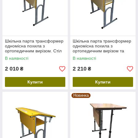
Шкільна парта трансформер
Шкільна парта трансформер
одномісна похила з
одномісна похила з
ортопедичним вирізом. Стіл
ортопедичним вирізом та
учнівський зростаючий.
поличкою. Стіл учнівський
В наявності
В наявності
зростаючий.
2 010
2 210
₴
₴
Купити
Купити
Новинка