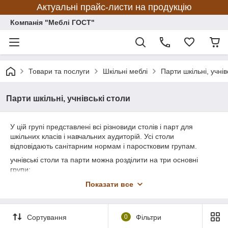
Актуальні прайс-листи на продукцію
Компанія "Меблі ГОСТ"
Товари та послуги
Шкільні меблі
Парти шкільні, учнів
Парти шкільні, учнівські столи
У цій групі представлені всі різновиди столів і парт для
шкільних класів і навчальних аудиторій. Усі столи
відповідають санітарним нормам і паростковим групам.
учнівські столи та парти можна розділити на три основні
групи:
1) Регульовані за висотою ( парти-трансформери)
Показати все
2) Стіл учнівський нерегульований (одна висота згідно з
паростковою групою 4; 5; 6 )
Сортування
0
Фільтри
3) Парти аудиторні моноліт ( суміщені столи з лавками)