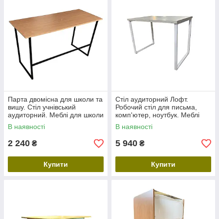
Парта двомісна для школи та
Стіл аудиторний Лофт.
вишу. Стіл учнівський
Робочий стіл для письма,
аудиторний. Меблі для школи
комп'ютер, ноутбук. Меблі
для школи, офісу, будинки з
В наявності
В наявності
дсп
2 240
5 940
₴
₴
Купити
Купити