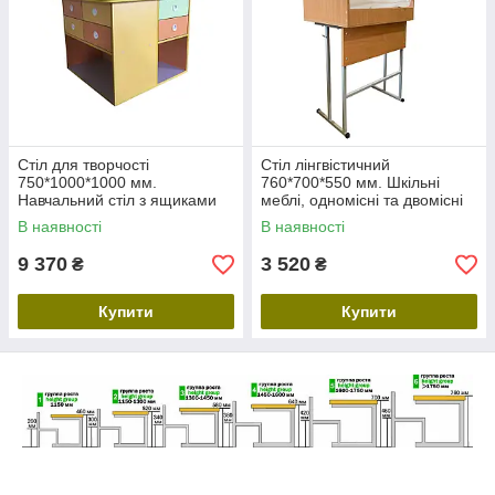
Стіл для творчості
Стіл лінгвістичний
750*1000*1000 мм.
760*700*550 мм. Шкільні
Навчальний стіл з ящиками
меблі, одномісні та двомісні
для малювання, листи.
парти, стільці дсп, пвх
В наявності
В наявності
Шкільні меблі
9 370
3 520
₴
₴
Купити
Купити