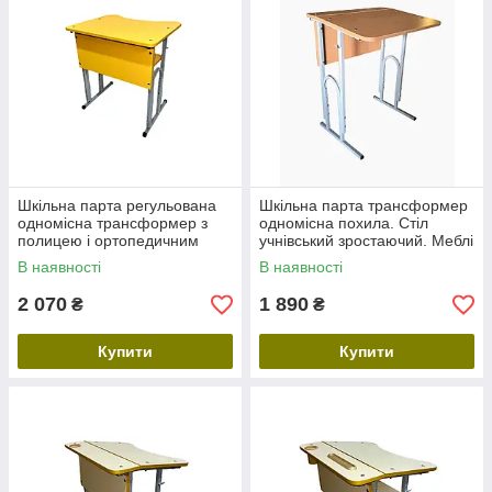
Шкільна парта регульована
Шкільна парта трансформер
одномісна трансформер з
одномісна похила. Стіл
полицею і ортопедичним
учнівський зростаючий. Меблі
вирізом. Стіл учнівський
для школи регульовані
В наявності
В наявності
зростаючий. Меблі для школи
2 070
1 890
₴
₴
Купити
Купити