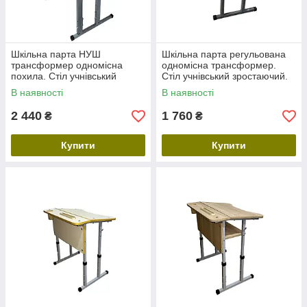
Шкільна парта НУШ
Шкільна парта регульована
трансформер одномісна
одномісна трансформер.
похила. Стіл учнівський
Стіл учнівський зростаючий.
зростаючий. Меблі для школи
Меблі для школи
В наявності
В наявності
регульовані
2 440
1 760
₴
₴
Купити
Купити