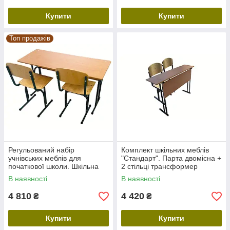
Купити
Купити
Топ продажів
Регульований набір
Комплект шкільних меблів
учнівських меблів для
"Стандарт". Парта двомісна +
початкової школи. Шкільна
2 стільці трансформер
двомісна парта + 2 стільці
В наявності
В наявності
трансформер
4 810
4 420
₴
₴
Купити
Купити