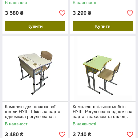
Шкільна регульована парта,
нахилом + стілець
В наявності
В наявності
стілець трансформер
трансформер
3 580
3 290
₴
₴
Купити
Купити
Комплект для початкової
Комплект шкільних меблів
школи НУШ. Шкільна парта
НУШ. Регульована одномісна
одномісна регульована з
парта з нахилом та стілець
нахилом та поличкою +
трансформер (рост.група 3-
В наявності
В наявності
стілець трансформер
5)
3 480
3 740
₴
₴