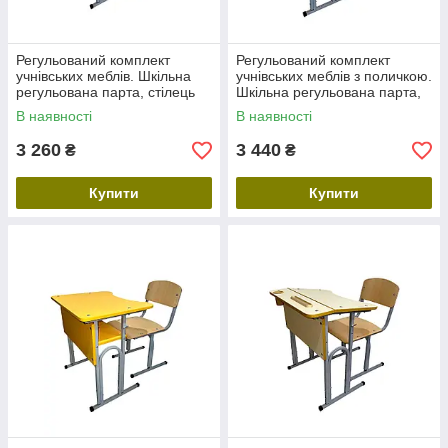
Регульований комплект
Регульований комплект
учнівських меблів. Шкільна
учнівських меблів з поличкою.
регульована парта, стілець
Шкільна регульована парта,
трансформер
стілець трансформер
В наявності
В наявності
3 260
3 440
₴
₴
Купити
Купити