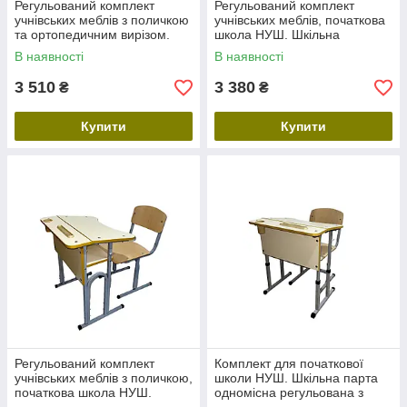
Регульований комплект
Регульований комплект
учнівських меблів з поличкою
учнівських меблів, початкова
та ортопедичним вирізом.
школа НУШ. Шкільна
Шкільна регульована парта,
регульована парта, стілець
В наявності
В наявності
стілець трансформер
трансформер
3 510
3 380
₴
₴
Купити
Купити
Регульований комплект
Комплект для початкової
учнівських меблів з поличкою,
школи НУШ. Шкільна парта
початкова школа НУШ.
одномісна регульована з