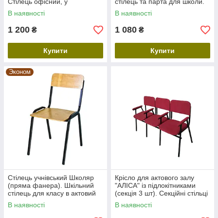
Стілець офісний, у
стілець та парта для школи.
приймальню. Шкільні стільці,
В наявності
В наявності
в актовий зал,
1 200
1 080
₴
₴
Купити
Купити
Эконом
Стілець учнівський Школяр
Крісло для актового залу
(пряма фанера). Шкільний
"АЛІСА" із підлокітниками
стілець для класу в актовий
(секція 3 шт). Секційні стільці
зал. Меблі для школи
для офісу, кінозалу, театру
В наявності
В наявності