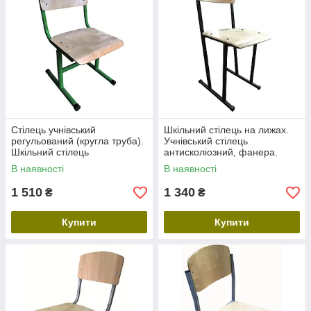
Стілець учнівський
Шкільний стілець на лижах.
регульований (кругла труба).
Учнівський стілець
Шкільний стілець
антисколіозний, фанера.
трансформер, гнута фанера.
Парти та стільці для школи
В наявності
В наявності
Парти для школи
1 510
1 340
₴
₴
Купити
Купити