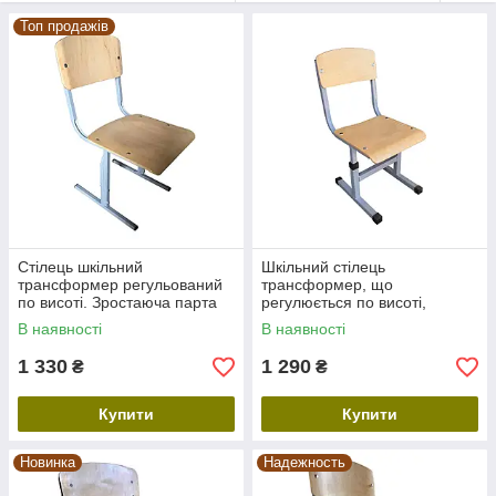
Топ продажів
Стілець шкільний
Шкільний стілець
трансформер регульований
трансформер, що
по висоті. Зростаюча парта
регулюється по висоті,
для школи та ростовий
фанера. Зростаючі парти та
В наявності
В наявності
стілець (фанера)
стільці для школи
1 330
1 290
₴
₴
Купити
Купити
Новинка
Надежность