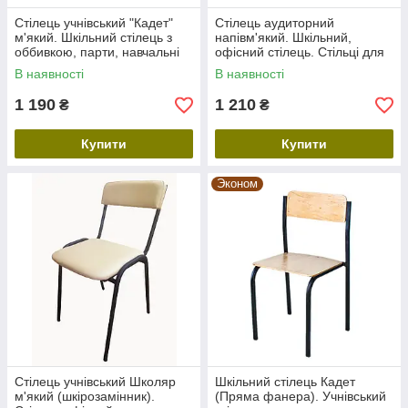
Стілець учнівський "Кадет"
Стілець аудиторний
м'який. Шкільний стілець з
напівм'який. Шкільний,
оббивкою, парти, навчальні
офісний стілець. Стільці для
столи. Офісні стільці
приймальних, актових залів
В наявності
В наявності
1 190
1 210
₴
₴
Купити
Купити
Эконом
Стілець учнівський Школяр
Шкільний стілець Кадет
м'який (шкірозамінник).
(Пряма фанера). Учнівський