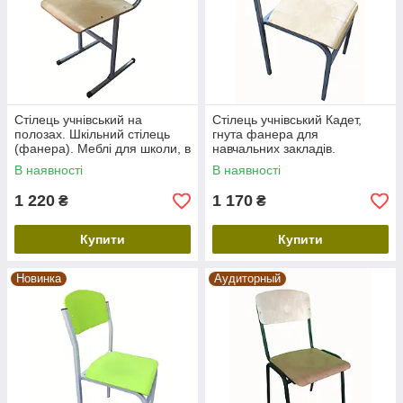
Стілець учнівський на
Стілець учнівський Кадет,
полозах. Шкільний стілець
гнута фанера для
(фанера). Меблі для школи, в
навчальних закладів.
актовий зал
Шкільний стілець та парта
В наявності
В наявності
для класу, в актовий зал
1 220
1 170
₴
₴
Купити
Купити
Новинка
Аудиторный