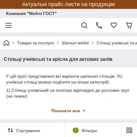
Актуальні прайс-листи на продукцію
Компанія "Меблі ГОСТ"
Товари та послуги
Шкільні меблі
Стільці учнівські та
Стільці учнівські та крісла для актових залів
У цій групі представлені всі варіанти шкільних стільців. Усі
учнівські стільці можна поділити на кілька категорій:
1) Стілець учнівський на полозах відповідно до ростових груп
(на лижах)
2) Стілець регульований по висоті (регулюється болтовим
з'єднанням відповідно до ростових груп)
Показати все
3) Стілець шкільний "КАДЕТ" або "Школяр" ( стільці на ніжках,
з можливістю складаючи один на один, виготовляються згідно
з ростовими групами 4; 5; 6)
Сортування
0
Фільтри