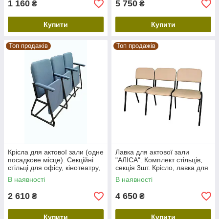
1 160
5 750
₴
₴
Купити
Купити
Топ продажів
Топ продажів
Крісла для актової зали (одне
Лавка для актової зали
посадкове місце). Секційні
"АЛІСА". Комплект стільців,
стільці для офісу, кінотеатру,
секція 3шт. Крісло, лавка для
аеропорту, вокзалу
школи
В наявності
В наявності
2 610
4 650
₴
₴
Купити
Купити