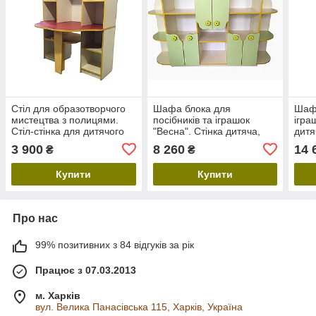
Стіл для образотворчого
Шафа блока для
Шафа
мистецтва з полицями.
посібників та іграшок
ігра
Стіл-стінка для дитячого
"Весна". Стінка дитяча,
дитя
садка, дошкільних
стенд для дитячого садка,
дитя
3 900
8 260
14 
₴
₴
закладів ЛДСП
дошкільних установ ЛДСП
дошк
Купити
Купити
Про нас
99% позитивних з 84 відгуків за рік
Працює з 07.03.2013
м. Харків
вул. Велика Панасівська 115, Харків, Україна