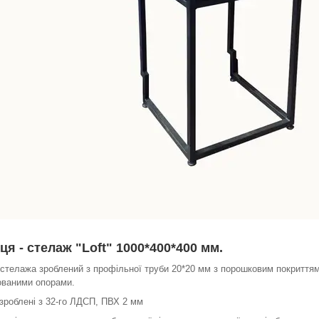
ця - стелаж "Loft" 1000*400*400 мм.
 стелажа зроблений з профільної труби 20*20 мм з порошковим покриття
ованими опорами.
зроблені з 32-го ЛДСП, ПВХ 2 мм