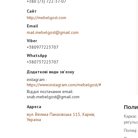
+380 (73) 722-37-07
http://mebelgost.com
mail.mebelgost@gmail.com
+380977223707
+380737223707
instagram
https://www.instagram.com/mebelgost/#
Відділ постачання email
snab.mebelgost@gmail.com
Поли
вул. Велика Панасівська 115, Харків,
Каркас
Україна
регуль
Полиці 