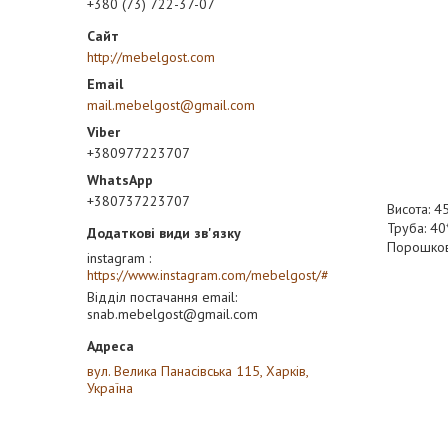
+380 (73) 722-37-07
http://mebelgost.com
mail.mebelgost@gmail.com
+380977223707
+380737223707
Висота: 4
Труба: 4
Порошков
instagram
https://www.instagram.com/mebelgost/#
Відділ постачання email
snab.mebelgost@gmail.com
вул. Велика Панасівська 115, Харків,
Україна