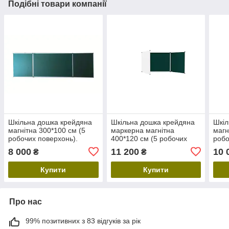
Подібні товари компанії
Шкільна дошка крейдяна
Шкільна дошка крейдяна
Шкіл
магнітна 300*100 см (5
маркерна магнітна
магн
робочих поверхонь).
400*120 см (5 робочих
робо
Настінна дошка для
поверхонь). Настінна
Наст
8 000
11 200
10 
₴
₴
крейди зелена
дошка комбі
крей
Купити
Купити
Про нас
99% позитивних з 83 відгуків за рік