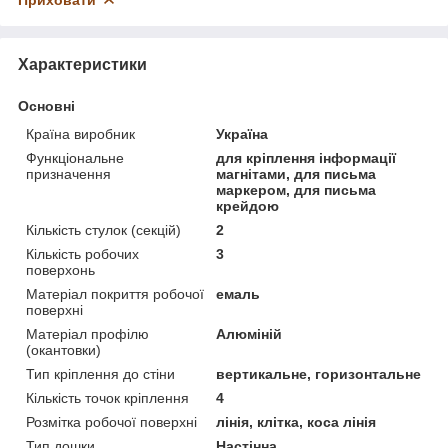
Характеристики
Основні
Країна виробник
Україна
Функціональне
для кріплення інформації
призначення
магнітами, для письма
маркером, для письма
крейдою
Кількість стулок (секцій)
2
Кількість робочих
3
поверхонь
Матеріал покриття робочої
емаль
поверхні
Матеріал профілю
Алюміній
(окантовки)
Тип кріплення до стіни
вертикальне, горизонтальне
Кількість точок кріплення
4
Розмітка робочої поверхні
лінія, клітка, коса лінія
Тип дошки
Настінна