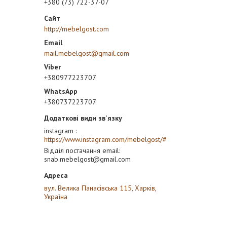
+380 (73) 722-37-07
http://mebelgost.com
mail.mebelgost@gmail.com
+380977223707
+380737223707
instagram
https://www.instagram.com/mebelgost/#
Відділ постачання email
snab.mebelgost@gmail.com
вул. Велика Панасівська 115, Харків,
Україна