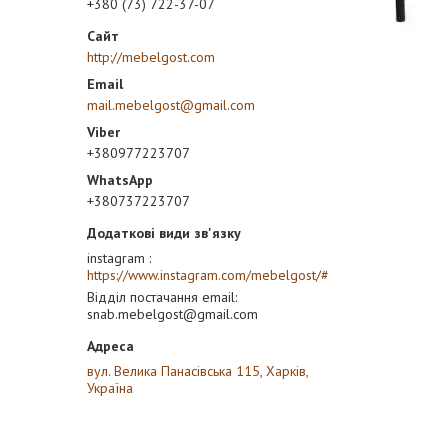
+380 (73) 722-37-07
http://mebelgost.com
mail.mebelgost@gmail.com
+380977223707
+380737223707
instagram
https://www.instagram.com/mebelgost/#
Відділ постачання email
snab.mebelgost@gmail.com
вул. Велика Панасівська 115, Харків,
Україна