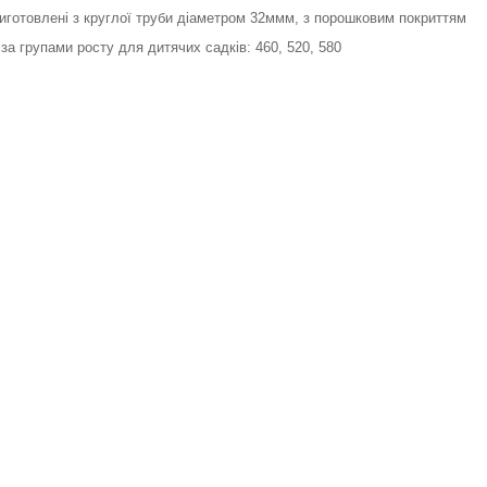
иготовлені з круглої труби діаметром 32ммм, з порошковим покриттям
за групами росту для дитячих садків: 460, 520, 580