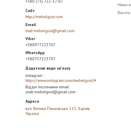
+380 (73) 722-37-07
Ніжки в
Висота 
http://mebelgost.com
mail.mebelgost@gmail.com
+380977223707
+380737223707
instagram
https://www.instagram.com/mebelgost/#
Відділ постачання email
snab.mebelgost@gmail.com
вул. Велика Панасівська 115, Харків,
Україна