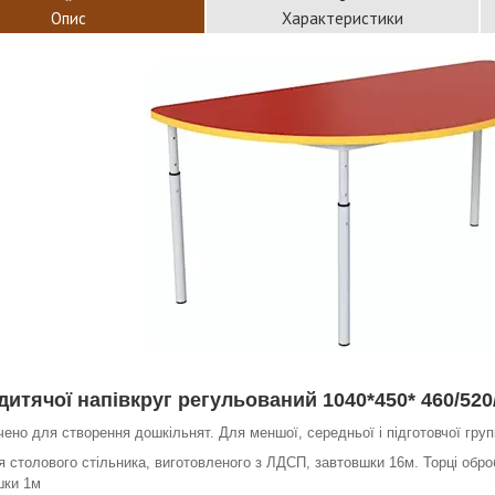
Опис
Характеристики
 дитячої напівкруг регульований 1040*450* 460/520
ено для створення дошкільнят. Для меншої, середньої і підготовчої груп
 столового стільника, виготовленого з ЛДСП, завтовшки 16м. Торці обр
шки 1м