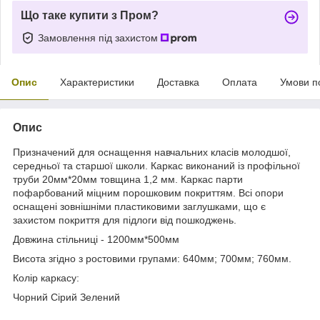
Що таке купити з Пром?
Замовлення під захистом
Опис
Характеристики
Доставка
Оплата
Умови п
Опис
Призначений для оснащення навчальних класів молодшої,
середньої та старшої школи. Каркас виконаний із профільної
труби 20мм*20мм товщина 1,2 мм. Каркас парти
пофарбований міцним порошковим покриттям. Всі опори
оснащені зовнішніми пластиковими заглушками, що є
захистом покриття для підлоги від пошкоджень.
Довжина стільниці - 1200мм*500мм
Висота згідно з ростовими групами: 640мм; 700мм; 760мм.
Колір каркасу:
Чорний Сірий Зелений