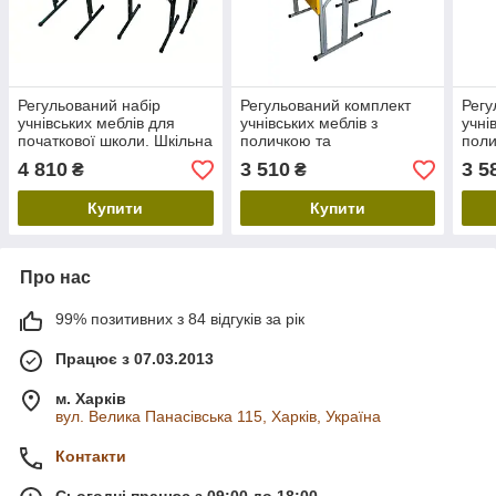
Регульований набір
Регульований комплект
Регу
учнівських меблів для
учнівських меблів з
учні
початкової школи. Шкільна
поличкою та
поли
двомісна парта + 2 стільці
ортопедичним вирізом.
школ
4 810
3 510
3 5
₴
₴
трансформер
Шкільна регульована
регу
парта, стілець
стіл
Купити
Купити
трансформер
Про нас
99% позитивних з 84 відгуків за рік
Працює з 07.03.2013
м. Харків
вул. Велика Панасівська 115, Харків, Україна
Контакти