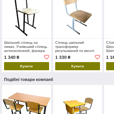
Шкільний стілець на
Стілець шкільний
Стіл
лижах. Учнівський стілець
трансформер
Школ
антисколіозний, фанера.
регульований по висоті.
Шкіл
Парти та стільці для
Зростаюча парта для
клас
1 340
1 330
1 1
₴
₴
школи
школи та ростовий стілець
для 
(фанера)
Купити
Купити
Подібні товари компанії