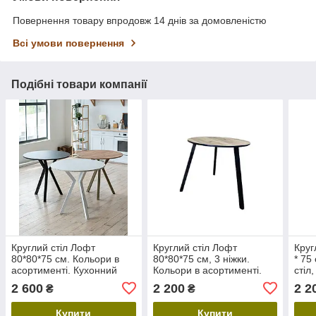
Повернення товару впродовж 14 днів за домовленістю
Всі умови повернення
Подібні товари компанії
Круглий стіл Лофт
Круглий стіл Лофт
Круг
80*80*75 см. Кольори в
80*80*75 см, 3 ніжки.
* 75
асортименті. Кухонний
Кольори в асортименті.
стіл,
стіл діаметром 80 см,
Кухонний стіл діаметром
2 600
2 200
2 2
₴
₴
обідній стіл для маленької
80 см, обідній стіл для
кухні Loft
маленької кухні
Купити
Купити