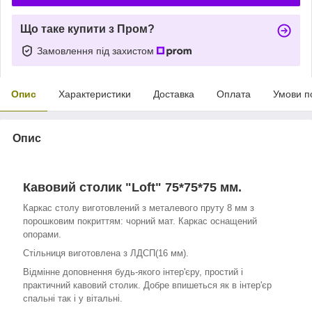
Що таке купити з Пром?
Замовлення під захистом
Опис
Характеристики
Доставка
Оплата
Умови п
Опис
Кавовий столик "Loft" 75*75*75 мм.
Каркас столу виготовлений з металевого пруту 8 мм з
порошковим покриттям: чорний мат. Каркас оснащений
опорами.
Стільниця виготовлена з ЛДСП(16 мм).
Відмінне доповнення будь-якого інтер'єру, простий і
практичний кавовий столик. Добре впишеться як в інтер'єр
спальні так і у вітальні.