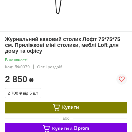
Журнальний кавовий столик Лофт 75*75*75
см. Приліжкові міні столики, меблі Loft для
дому та офісу
В наявності
Код: ЛФ0079
Опт і роздріб
2 850
₴
2 708 ₴
від 5 шт.
Купити
або
Купити з