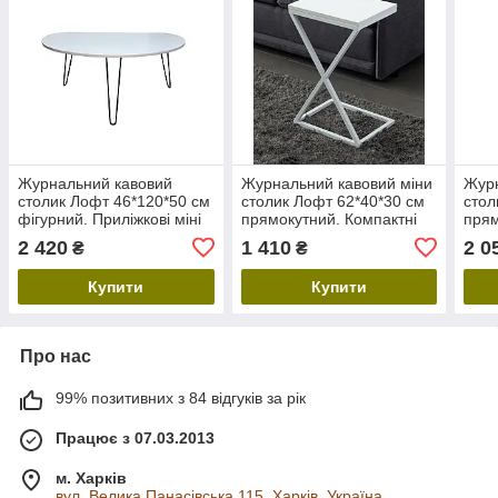
Журнальний кавовий
Журнальний кавовий міни
Журн
столик Лофт 46*120*50 см
столик Лофт 62*40*30 см
стол
фігурний. Приліжкові міні
прямокутний. Компактні
прям
столики, меблі Loft для
приліжкові столики, меблі
прил
2 420
1 410
2 0
₴
₴
дому та офісу
Loft для дому та офісу
Loft
Купити
Купити
Про нас
99% позитивних з 84 відгуків за рік
Працює з 07.03.2013
м. Харків
вул. Велика Панасівська 115, Харків, Україна