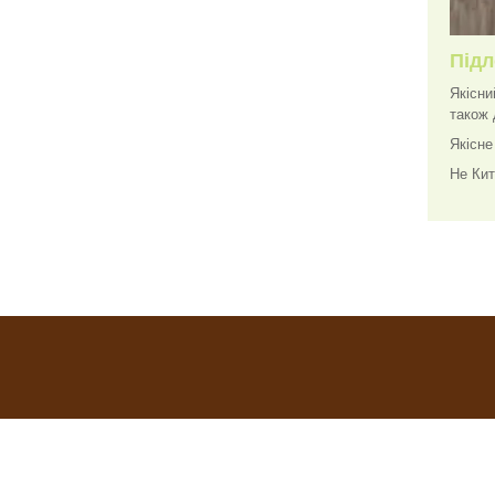
Підл
Якісни
також 
Якісне
Не Кит