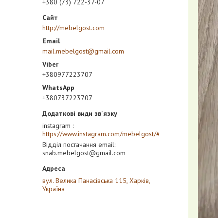
+380 (73) 722-37-07
http://mebelgost.com
mail.mebelgost@gmail.com
+380977223707
+380737223707
instagram
https://www.instagram.com/mebelgost/#
Відділ постачання email
snab.mebelgost@gmail.com
вул. Велика Панасівська 115, Харків,
Україна