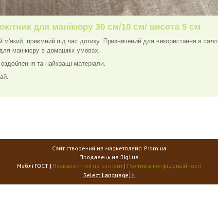
окітник для манікюру 30 см/10 см/ висота 5 см
й м'який, приємний під час дотику. Призначений для використання в сало
для манікюру в домашніх умовах.
 оздоблення та найкращі матеріали.
ай.
Сайт створений на маркетплейсі
Prom.ua
Продавець на Bigl.ua
Меблі ГОСТ |
Поскаржитися на контент
|
Політика конфіденційності
Select Language
▼