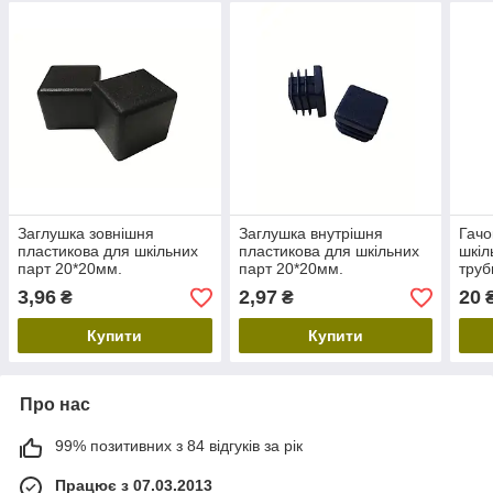
Заглушка зовнішня
Заглушка внутрішня
Гачо
пластикова для шкільних
пластикова для шкільних
шкіл
парт 20*20мм.
парт 20*20мм.
труб
Комплектуючі для парт,
Комплектуючі для парт,
3,96
2,97
20
₴
₴
стільців, шкільних меблів
стільців, шкільних меблів
Купити
Купити
Про нас
99% позитивних з 84 відгуків за рік
Працює з 07.03.2013