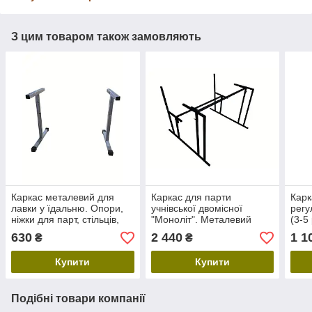
З цим товаром також замовляють
Каркас металевий для
Каркас для парти
Карк
лавки у їдальню. Опори,
учнівської двомісної
регу
ніжки для парт, стільців,
"Моноліт". Металевий
(3-5
шкільні меблі
каркас, ніжки та опори для
Мета
630
2 440
1 1
₴
₴
шкільних меблів
учні
Купити
Купити
Подібні товари компанії