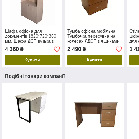
Шафа офісна для
Тумба офісна мобільна.
Стіл
документів 1820*720*360
Тумбочка пересувна на
шкір
мм. Шафа ДСП вузька з
колесах ЛДСП з ящиками
для 
дверцятами та полицями
в офіс
мета
4 360
2 490
1 4
₴
₴
для книг
на в
Купити
Купити
Подібні товари компанії