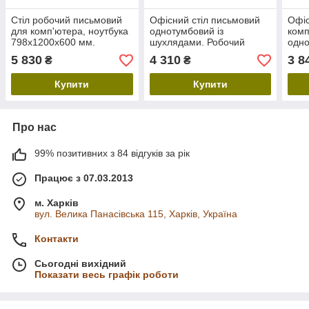
Стіл робочий письмовий
Офісний стіл письмовий
Офіс
для комп'ютера, ноутбука
однотумбовий із
комп
798х1200х600 мм.
шухлядами. Робочий
одно
Офісний стіл з ящиками в
комп'ютерний стіл із
пись
5 830
4 310
3 8
₴
₴
кабінет
тумбою для ноутбука в
ноут
офіс
ящик
Купити
Купити
Про нас
99% позитивних з 84 відгуків за рік
Працює з 07.03.2013
м. Харків
вул. Велика Панасівська 115, Харків, Україна
Контакти
Сьогодні вихідний
Показати весь графік роботи