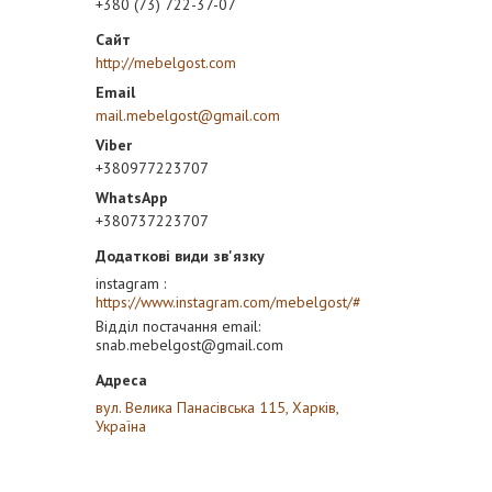
+380 (73) 722-37-07
http://mebelgost.com
mail.mebelgost@gmail.com
+380977223707
+380737223707
instagram
https://www.instagram.com/mebelgost/#
Відділ постачання email
snab.mebelgost@gmail.com
вул. Велика Панасівська 115, Харків,
Україна