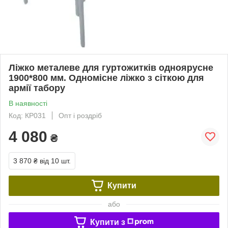
Ліжко металеве для гуртожитків одноярусне
1900*800 мм. Одномісне ліжко з сіткою для
армії табору
В наявності
Код: КР031
Опт і роздріб
4 080
₴
3 870 ₴
від 10 шт.
Купити
або
Купити з