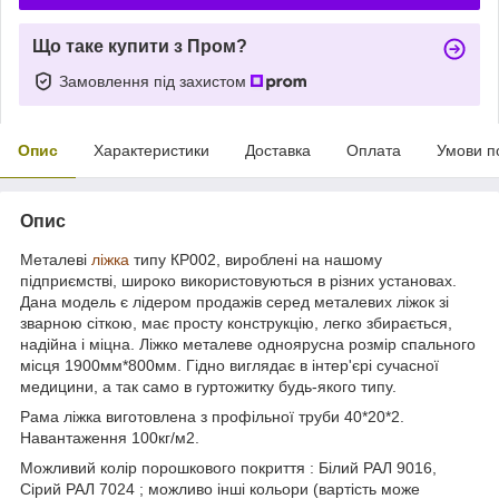
Що таке купити з Пром?
Замовлення під захистом
Опис
Характеристики
Доставка
Оплата
Умови п
Опис
Металеві
ліжка
типу КР002, вироблені на нашому
підприємстві, широко використовуються в різних установах.
Дана модель є лідером продажів серед металевих ліжок зі
зварною сіткою, має просту конструкцію, легко збирається,
надійна і міцна. Ліжко металеве одноярусна розмір спального
місця 1900мм*800мм. Гідно виглядає в інтер'єрі сучасної
медицини, а так само в гуртожитку будь-якого типу.
Рама ліжка виготовлена з профільної труби 40*20*2.
Навантаження 100кг/м2.
Можливий колір порошкового покриття : Білий РАЛ 9016,
Сірий РАЛ 7024 ; можливо інші кольори (вартість може