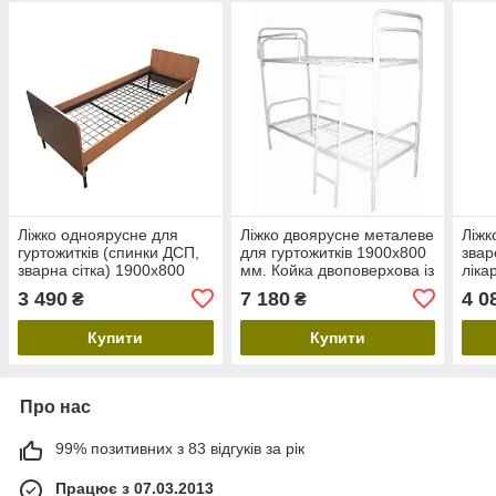
Ліжко одноярусне для
Ліжко двоярусне металеве
Ліжк
гуртожитків (спинки ДСП,
для гуртожитків 1900х800
звар
зварна сітка) 1900х800
мм. Койка двоповерхова із
ліка
мм. Основа, каркас
сіткою для армії, табору,
см. 
3 490
7 180
4 0
₴
₴
одномісного ліжка
санаторія
гурт
Купити
Купити
Про нас
99% позитивних з 83 відгуків за рік
Працює з 07.03.2013