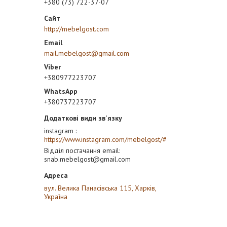
+380 (73) 722-37-07
http://mebelgost.com
mail.mebelgost@gmail.com
+380977223707
+380737223707
instagram
https://www.instagram.com/mebelgost/#
Відділ постачання email
snab.mebelgost@gmail.com
вул. Велика Панасівська 115, Харків,
Україна