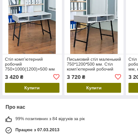
Стіл комп'ютерний
Письмовий стіл маленький
Стіл
робочий
750*1200*500 мм. Стіл
роб
750×1000(1200)×500 мм
комп'ютерний робочий
мм, 
для дому. офісний
для дому з щухлядою.
шух
3 420
3 720
3 2
₴
₴
письмовий стіл для
Стіл для навчання і
ноутбука з ящиком
роботи
Купити
Купити
Про нас
99% позитивних з 84 відгуків за рік
Працює з 07.03.2013