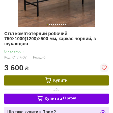
Стіл комп'ютерний робочий
750×1000(1200)×500 мм, каркас чорний, з
шухлядою
В наявності
Код: СТЛК-07
Роздріб
3 600
₴
Купити
або
Купити з
Що таке купити з Пром?