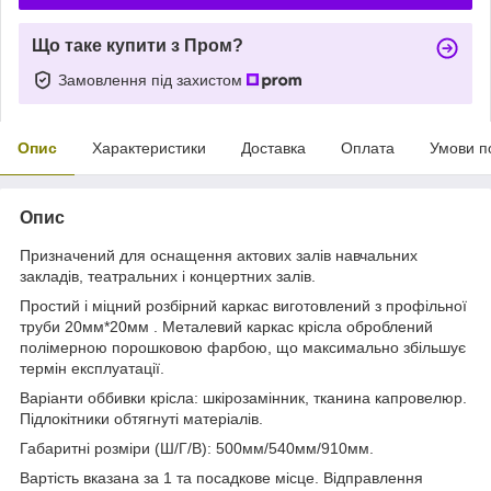
Що таке купити з Пром?
Замовлення під захистом
Опис
Характеристики
Доставка
Оплата
Умови п
Опис
Призначений для оснащення актових залів навчальних
закладів, театральних і концертних залів.
Простий і міцний розбірний каркас виготовлений з профільної
труби 20мм*20мм . Металевий каркас крісла оброблений
полімерною порошковою фарбою, що максимально збільшує
термін експлуатації.
Варіанти оббивки крісла: шкірозамінник, тканина капровелюр.
Підлокітники обтягнуті матеріалів.
Габаритні розміри (Ш/Г/В): 500мм/540мм/910мм.
Вартість вказана за 1 та посадкове місце. Відправлення