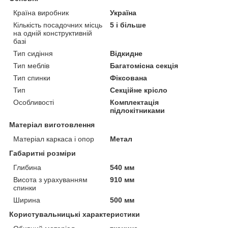
Країна виробник
Україна
Кількість посадочних місць
5 і більше
на одній конструктивній
базі
Тип сидіння
Відкидне
Тип меблів
Багатомісна секція
Тип спинки
Фіксована
Тип
Секційне крісло
Особливості
Комплектація
підлокітниками
Матеріал виготовлення
Матеріал каркаса і опор
Метал
Габаритні розміри
Глибина
540 мм
Висота з урахуванням
910 мм
спинки
Ширина
500 мм
Користувальницькі характеристики