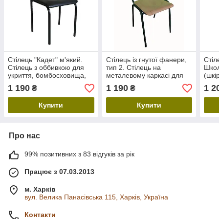
Стілець "Кадет" м'який.
Стілець із гнутої фанери,
Стіл
Стілець з оббивкою для
тип 2. Стілець на
Школ
укриття, бомбосховища,
металевому каркасі для
(шкі
приймальні
дому, укриття,
офіс
1 190
1 190
1 2
₴
₴
бомбосховища
Шкіл
зал,
Купити
Купити
Про нас
99% позитивних з 83 відгуків за рік
Працює з 07.03.2013
м. Харків
вул. Велика Панасівська 115, Харків, Україна
Контакти