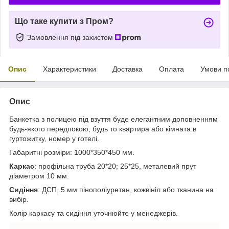
Що таке купити з Пром?
Замовлення під захистом
Опис
Характеристики
Доставка
Оплата
Умови п
Опис
Банкетка з полицею під взуття буде елегантним доповненням
будь-якого передпокою, будь то квартира або кімната в
гуртожитку, номер у готелі.
Габаритні розміри: 1000*350*450 мм.
Каркас
: профільна труба 20*20; 25*25, металевий прут
діаметром 10 мм.
Сидіння
:
ДСП, 5 мм пінополіуретан, кожвініл або тканина на
вибір.
Колір каркасу та сидіння уточнюйте у менеджерів.