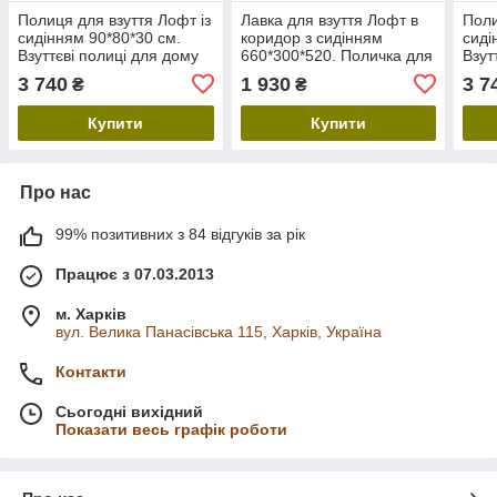
Полиця для взуття Лофт із
Лавка для взуття Лофт в
Поли
сидінням 90*80*30 см.
коридор з сидінням
сиді
Взуттєві полиці для дому
660*300*520. Поличка для
Взут
та офісу. Меблі у стилі Loft
взуття в передпокій дому
та о
3 740
1 930
3 7
₴
₴
та офісу. Меблі в стилі Loft
Купити
Купити
Про нас
99% позитивних з 84 відгуків за рік
Працює з 07.03.2013
м. Харків
вул. Велика Панасівська 115, Харків, Україна
Контакти
Сьогодні вихідний
Показати весь графік роботи