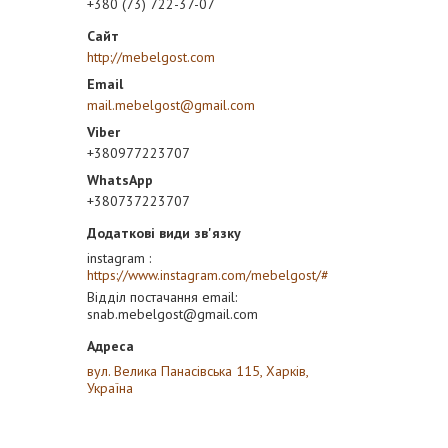
+380 (73) 722-37-07
http://mebelgost.com
mail.mebelgost@gmail.com
+380977223707
+380737223707
instagram
https://www.instagram.com/mebelgost/#
Відділ постачання email
snab.mebelgost@gmail.com
вул. Велика Панасівська 115, Харків,
Україна