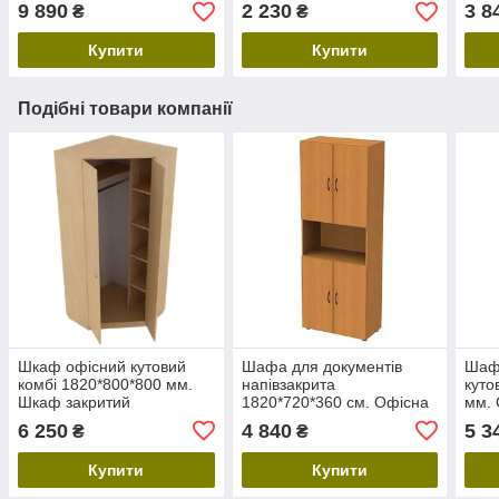
офісний для комп'ютера,
ноутбука в офіс
школ
9 890
2 230
3 8
₴
₴
ноутбука
комп
Купити
Купити
Подібні товари компанії
Шкаф офісний кутовий
Шафа для документів
Шафа
комбі 1820*800*800 мм.
напівзакрита
куто
Шкаф закритий
1820*720*360 см. Офісна
мм. 
універсальний для одягу,
шафа ДСП із дверцятами
двер
6 250
4 840
5 3
₴
₴
документів ЛДСП
для 
Купити
Купити