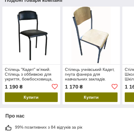
Подібні товари компанії
Стілець "Кадет" м'який.
Стілець учнівський Кадет,
Стіл
Стілець з оббивкою для
гнута фанера для
Школ
укриття, бомбосховища,
навчальних закладів.
Шкіл
приймальні
Шкільний стілець та парта
клас
1 190
1 170
1 1
₴
₴
для класу, в актовий зал
для 
Купити
Купити
Про нас
99% позитивних з 84 відгуків за рік