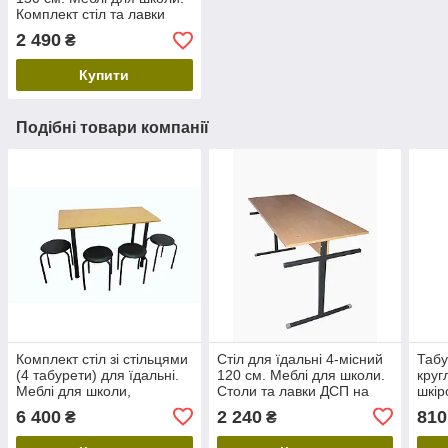
Комплект стіл та лавки
для громадського
2 490
₴
харчування
Купити
Подібні товари компанії
Комплект стіл зі стільцями
Стіл для їдальні 4-місний
Табу
(4 табурети) для їдальні.
120 см. Меблі для школи.
круг
Меблі для школи,
Столи та лавки ДСП на
шкір
громадського харчування
металевому каркасі
для 
6 400
2 240
810
₴
₴
з металевим каркасом
харч
гурт