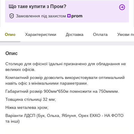
Що таке купити з Пром?
Замовлення під захистом
Опис
Характеристики
Доставка
Оплата
Умови п
Опис
Столицю для офісної їдальні призначено для обладнання не
великих офісів.
Компактний розмір дозволить використовувати оптимальний
навіть офіс з мінімальними параметрами.
Габаритний розмір 900мм*650м помножити на 750мммм.
Товщина стільниці 32 мм;
Ніжка металева хром;
Варіанти ЛДСП (Бук, Ольха, Яблуня, Орех ЕККО - НА ФОТО
та інші)