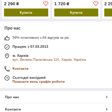
офісний для ноутбука
столу. Офісні меблі в стилі
офіс
2 290
1 720
2 2
₴
₴
Loft
Купити
Купити
Про нас
99% позитивних з 84 відгуків за рік
Працює з 07.03.2013
м. Харків
вул. Велика Панасівська 115, Харків, Україна
Контакти
Сьогодні вихідний
Показати весь графік роботи
Про нас
Контакти