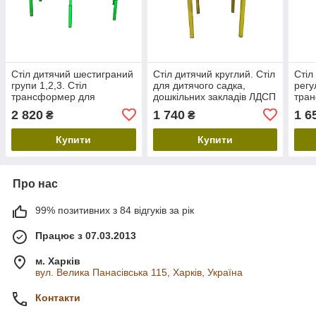
Стіл дитячий шестиграний
Стіл дитячий круглий. Стіл
Стіл
групи 1,2,3. Стіл
для дитячого садка,
регу
трансформер для
дошкільних закладів ЛДСП
тра
дитсадка ЛДСП
дитя
2 820
1 740
1 6
₴
₴
дошк
Купити
Купити
Про нас
99% позитивних з 84 відгуків за рік
Працює з 07.03.2013
м. Харків
вул. Велика Панасівська 115, Харків, Україна
Контакти