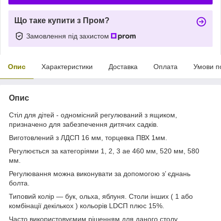
Що таке купити з Пром?
Замовлення під захистом
Опис
Характеристики
Доставка
Оплата
Умови п
Опис
Стіл для дітей - одномісний регулюваний з ящиком,
призначено для забезпечення дитячих садків.
Виготовлений з ЛДСП 16 мм, торцевка ПВХ 1мм.
Регулюється за категоріями 1, 2, 3 ae 460 мм, 520 мм, 580
мм.
Регулювання можна виконувати за допомогою з’ єднань
болта.
Типовий колір — бук, ольха, яблуня. Столи інших ( 1 або
комбінації декількох ) кольорів LDСП плюс 15%.
Часто використовуємим рішенням для даного столу