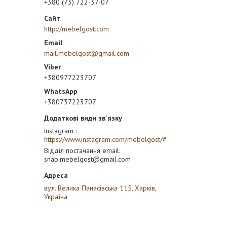
+380 (73) 722-37-07
http://mebelgost.com
mail.mebelgost@gmail.com
+380977223707
+380737223707
instagram
https://www.instagram.com/mebelgost/#
Відділ постачання email
snab.mebelgost@gmail.com
вул. Велика Панасівська 115, Харків,
Україна